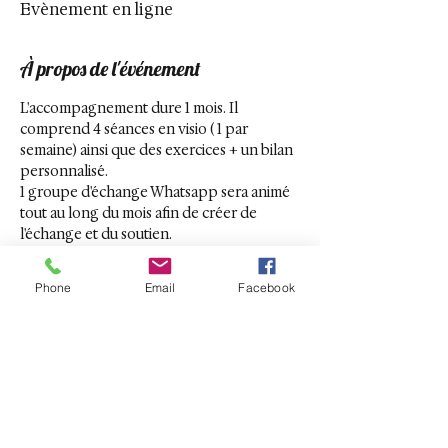
Evènement en ligne
À propos de l'événement
L'accompagnement dure 1 mois. Il 
comprend 4 séances en visio ( 1 par 
semaine) ainsi que des exercices + un bilan 
personnalisé. 
1 groupe d'échange Whatsapp sera animé 
tout au long du mois afin de créer de 
l'échange et du soutien.
L'objectif est d'échanger sur les difficutés, 
profiter de la dynamique de groupe, se 
Phone
Email
Facebook
nourrir des uns, des autres, sortir de 
l'isolement et ainsi partager ses victoires!
Je vous contacterai personnellement afin 
de bloquer la date de votre bilan 
personnalisé.
Billets