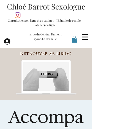
Chloé Barrot Sexologue
Consultations en ligne et au cabinet - Thérapie de couple -
Ateliers en ligne
31 rue du Général Dumont
17000 La Rochelle
Accompa