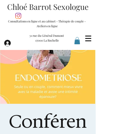
Chloé Barrot Sexologue
Consultations en ligne et au cabinet - Thérapie de couple -
Ateliers en ligne
31 rue du Général Dumont
17000 La Rochelle
Conféren