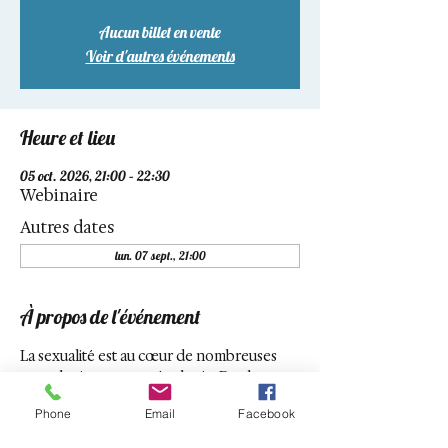
Aucun billet en vente
Voir d'autres événements
Heure et lieu
05 oct. 2026, 21:00 – 22:30
Webinaire
Autres dates
lun. 07 sept., 21:00
À propos de l'événement
La sexualité est au cœur de nombreuses 
consultations en gynécologie. Douleurs, 
baisse de désir, difficultés relationnelles, 
Phone
Email
Facebook
effets secondaires de traitements, vécu du 
corps… Ces sujets sont souvent présents, 