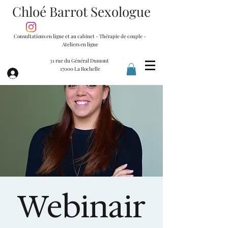
Chloé Barrot Sexologue
Consultations en ligne et au cabinet - Thérapie de couple -
Ateliers en ligne
31 rue du Général Dumont
17000 La Rochelle
Webinair